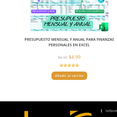
PRESUPUESTO MENSUAL Y ANUAL PARA FINANZAS
PERSONALES EN EXCEL
El
El
$
4.99
$
6.99
precio
precio
original
actual
era:
es:
$6.99.
$4.99.
Valorado con
Añadir al carrito
5.00
de 5
Infor