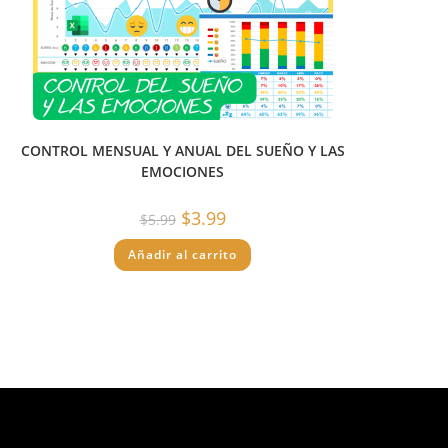
CONTROL MENSUAL Y ANUAL DEL SUEÑO Y LAS
EMOCIONES
El
El
$
3.99
$
5.99
precio
precio
original
actual
Añadir al carrito
era:
es:
$5.99.
$3.99.