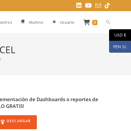
Alternar
sotros
Alumno
Usuario
0
USD $
búsqueda
CEL
PEN S/.
L
de
la
lementación de Dashboards o reportes de
O GRATIS!
web
DESCARGAR