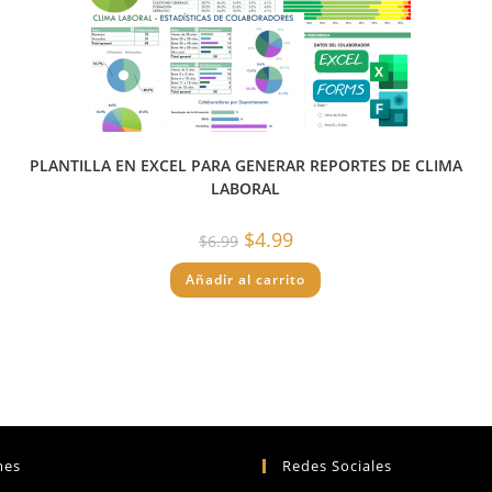
PLANTILLA EN EXCEL PARA GENERAR REPORTES DE CLIMA
LABORAL
El
El
$
4.99
$
6.99
precio
precio
original
actual
Añadir al carrito
era:
es:
$6.99.
$4.99.
mes
Redes Sociales