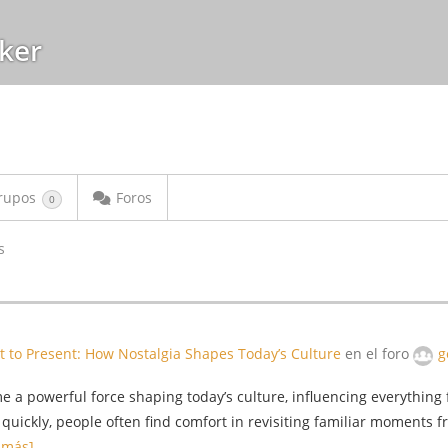
ker
rupos
Foros
0
s
t to Present: How Nostalgia Shapes Today’s Culture
en el foro
g
 a powerful force shaping today’s culture, influencing everything
uickly, people often find comfort in revisiting familiar moments fr
 más]