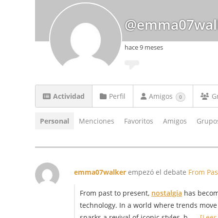
@emma07wal
hace 9 meses
Actividad
Perfil
Amigos
G
0
Personal
Menciones
Favoritos
Amigos
Grupo
emma07walker
empezó el debate
From Pas
From past to present,
nostalgia
has become
technology. In a world where trends move q
sparks a revival of iconic styles, b…
[Leer