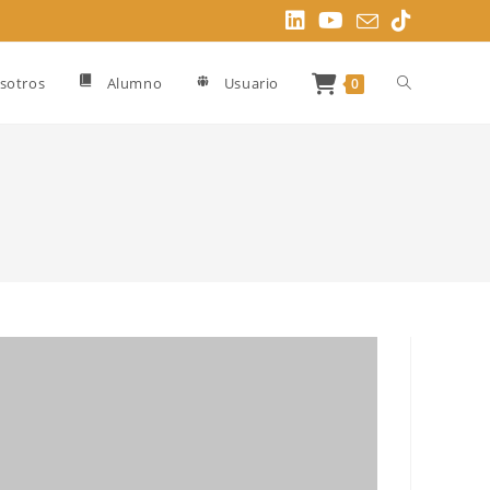
Alternar
sotros
Alumno
Usuario
0
búsqueda
de
la
web