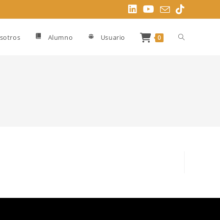
Alternar
sotros
Alumno
Usuario
0
búsqueda
de
la
web