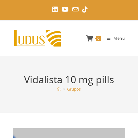
Ir
al
contenido
Menú
0
Vidalista 10 mg pills
>
Grupos