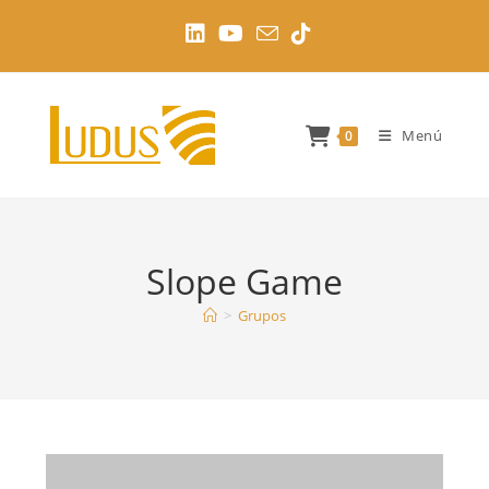
Ir
al
contenido
Menú
0
Slope Game
>
Grupos