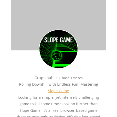
Grupo público
hace 3 meses
Rolling Downhill with Endless Fun: Mastering
Slope Game
Looking for a simple, yet intensely challenging
game to kill some time? Look no further than
Slope Game! It’s a free, browser-based game
that’s surprisingly addictive, offering fast-paced