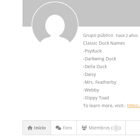
Grupo público
hace 2 años
Classic Duck Names
-Psyduck
-Darkwing Duck
-Della Duck
-Daisy
-Mrs. Featherby
-Webby
-Slippy Toad
To learn more, visit:-
https
Inicio
Foro
Miembros (
)
1