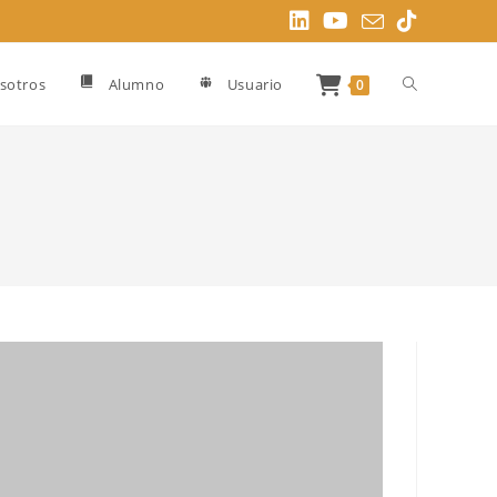
Alternar
sotros
Alumno
Usuario
0
búsqueda
de
la
web