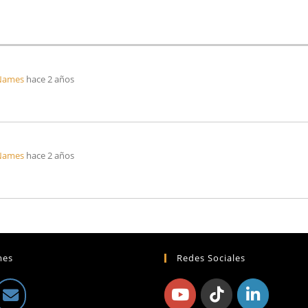
 Names
hace 2 años
 Names
hace 2 años
mes
Redes Sociales