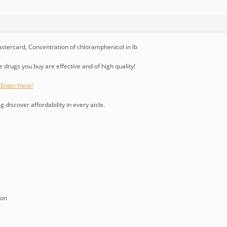
tercard, Concentration of chloramphenicol in lb
 drugs you buy are effective and of high quality!
Enter Here!
g discover affordability in every aisle.
ion