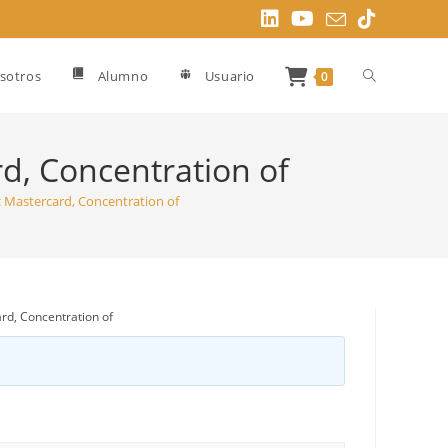
Alternar
sotros
Alumno
Usuario
0
búsqueda
d, Concentration of
 Mastercard, Concentration of
de
la
rd, Concentration of
web