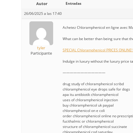
Autor
Entradas
26/06/2025 a las 17:40
Achetez Chloramphenicol en ligne avec Mas
What can be better than being sure that the
tyler
SPECIAL Chloramphenicol PRICES ONLINE! 
Participante
Indulge in luxury without the luxury price ta
————————————
drug study of chloramphenicol scribd
chloramphenicol eye drops safe for dogs
apa itu antibiotik chloramphenicol
uses of chloramphenicol injection
buy chloramphenicol uk paypal
chloramphenicol on e coli
order chloramphenicol online no prescript
fucithalmic or chloramphenicol
structure of chloramphenicol succinate
chloramphenicol cod saturday.