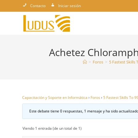
Ir
Contacto
Iniciar sesión
al
contenido
Achetez Chloramphe
>
Foros
>
5 Fastest Skills
Capacitación y Soporte en Informática
›
Foros
›
5 Fastest Skills To 
Este debate tiene 0 respuestas, 1 mensaje y ha sido actualizado
Viendo 1 entrada (de un total de 1)