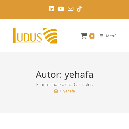
Ir
al
contenido
Menú
0
Autor:
yehafa
El autor ha escrito 0 artículos
>
yehafa