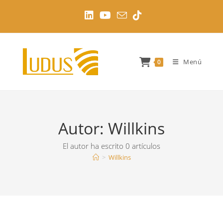
Ir
al
contenido
Menú
0
Autor:
Willkins
El autor ha escrito 0 artículos
>
Willkins