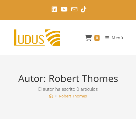
Ir
al
contenido
Menú
0
Autor:
Robert Thomes
El autor ha escrito 0 artículos
>
Robert Thomes