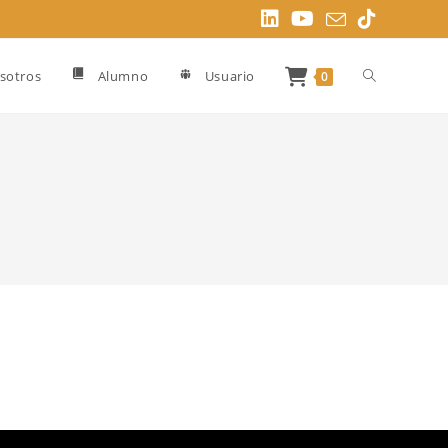
Alternar
sotros
Alumno
Usuario
0
búsqueda
de
la
web