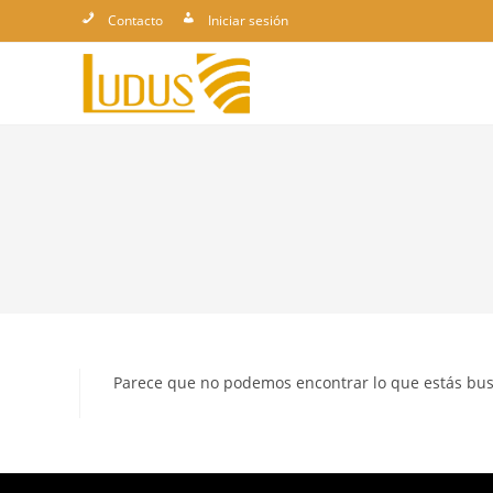
Ir
Contacto
Iniciar sesión
al
contenido
Parece que no podemos encontrar lo que estás bu