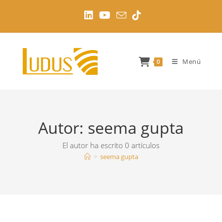
Ir
al
contenido
Menú
0
Autor:
seema gupta
El autor ha escrito 0 artículos
>
seema gupta