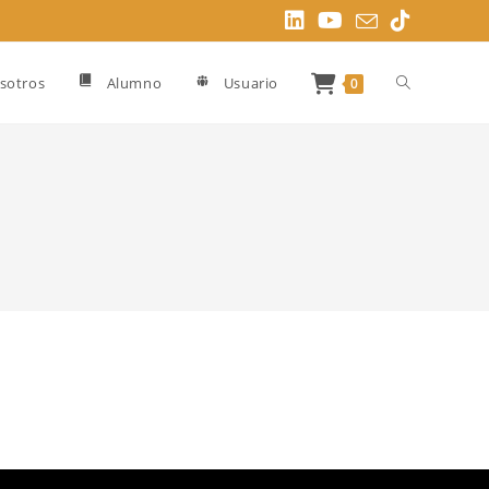
Alternar
sotros
Alumno
Usuario
0
búsqueda
de
la
web