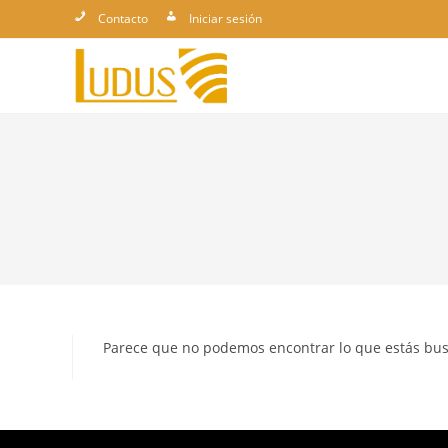
Ir
Contacto
Iniciar sesión
al
contenido
Parece que no podemos encontrar lo que estás bu