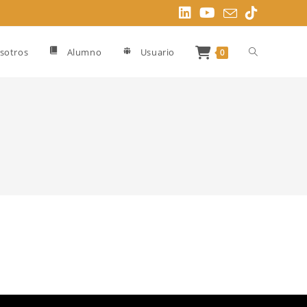
Alternar
sotros
Alumno
Usuario
0
búsqueda
de
la
web