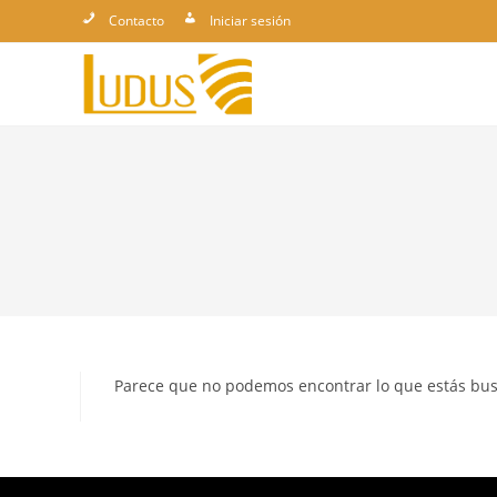
Ir
Contacto
Iniciar sesión
al
contenido
Parece que no podemos encontrar lo que estás bu