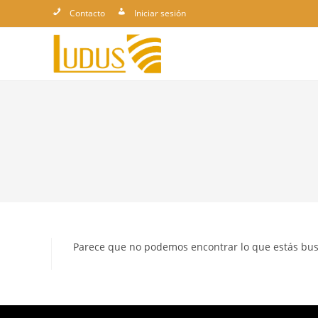
Ir
Contacto
Iniciar sesión
al
contenido
Parece que no podemos encontrar lo que estás bu