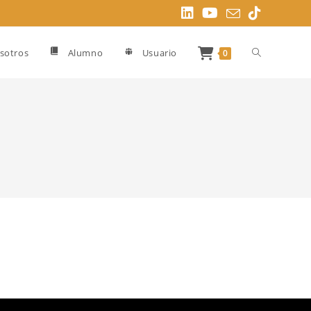
Alternar
sotros
Alumno
Usuario
0
búsqueda
de
la
web