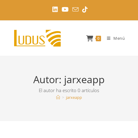
Ir
al
contenido
Menú
0
Autor:
jarxeapp
El autor ha escrito 0 artículos
>
jarxeapp