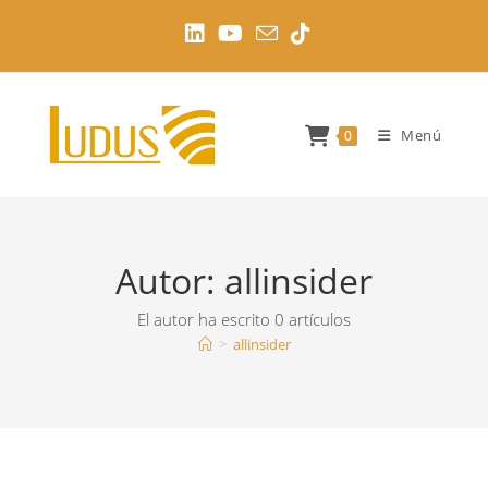
Ir
al
contenido
Menú
0
Autor:
allinsider
El autor ha escrito 0 artículos
>
allinsider