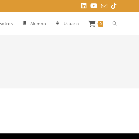
Alternar
sotros
Alumno
Usuario
0
búsqueda
de
la
web