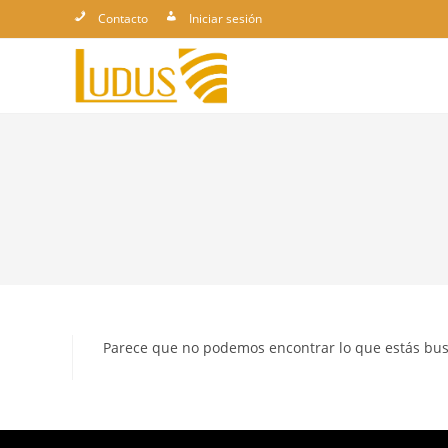
Ir
Contacto
Iniciar sesión
al
contenido
Parece que no podemos encontrar lo que estás bu