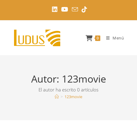
Ir
al
contenido
Menú
0
Autor:
123movie
El autor ha escrito 0 artículos
>
123movie