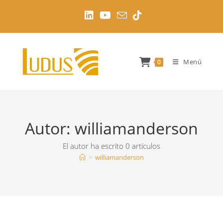
Ir
al
contenido
Menú
0
Autor:
williamanderson
El autor ha escrito 0 artículos
>
williamanderson