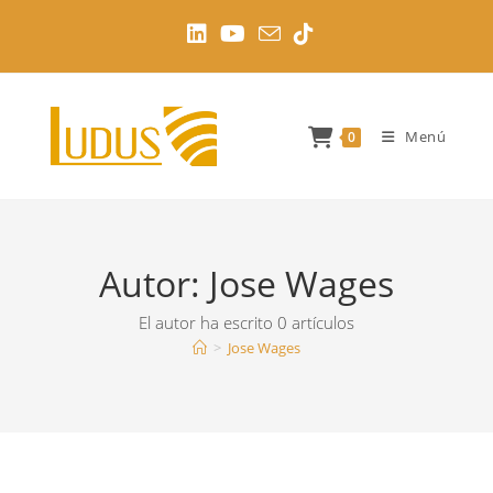
Ir
al
contenido
Menú
0
Autor:
Jose Wages
El autor ha escrito 0 artículos
>
Jose Wages