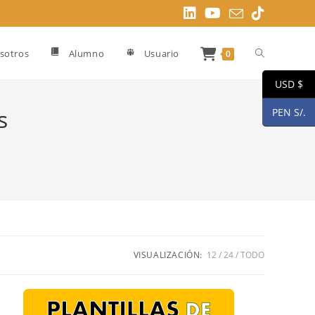
Alternar
sotros
Alumno
Usuario
0
USD $
búsqueda
s
PEN S/.
de
la
VISUALIZACIÓN:
12
24
TODO
web