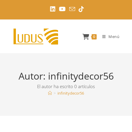
Ir
al
contenido
Menú
0
Autor:
infinitydecor56
El autor ha escrito 0 artículos
>
infinitydecor56