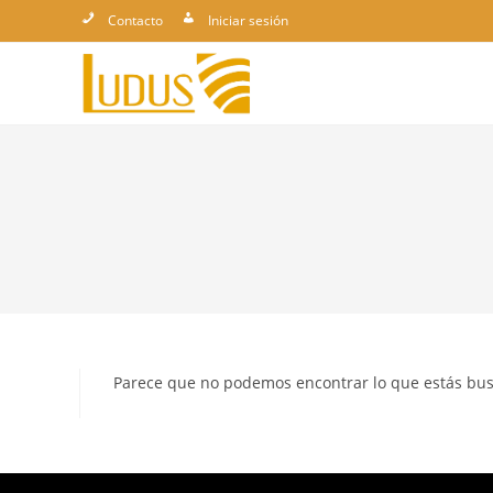
Ir
Contacto
Iniciar sesión
al
contenido
Parece que no podemos encontrar lo que estás bu