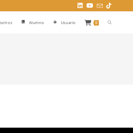
Alternar
sotros
Alumno
Usuario
0
búsqueda
de
la
web