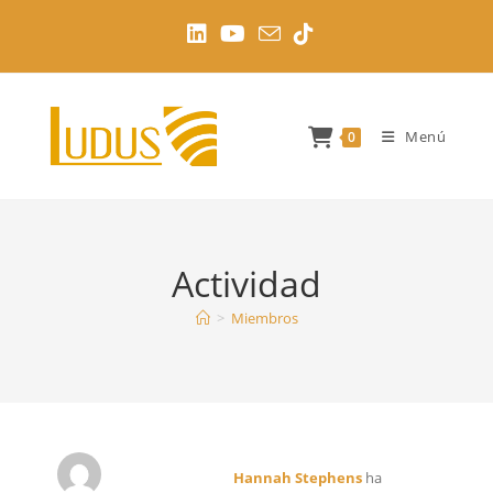
Ir
al
contenido
Menú
0
Actividad
>
Miembros
Hannah Stephens
ha